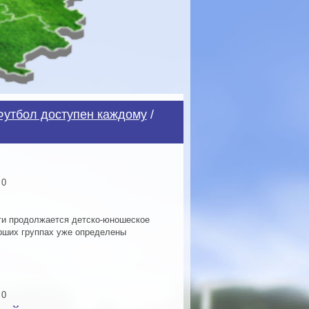
Футбол доступен каждому
/
 0
сти продолжается детско-юношеское
арших группах уже определены
 0