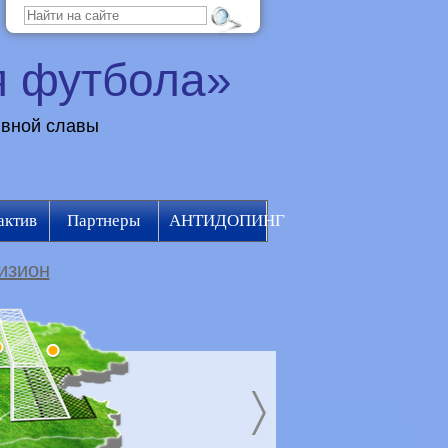
я футбола»
ивной славы
актив
Партнеры
АНТИДОПИНГ
изион