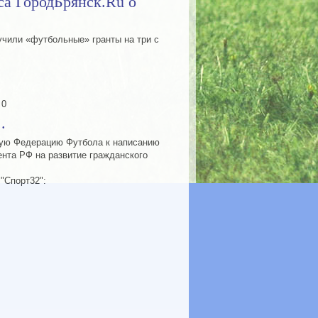
са ГородБрянск.Ru о
учили «футбольные» гранты на три с
 0
.
ную Федерацию Футбола к написанию
ента РФ на развитие гражданского
"Спорт32":