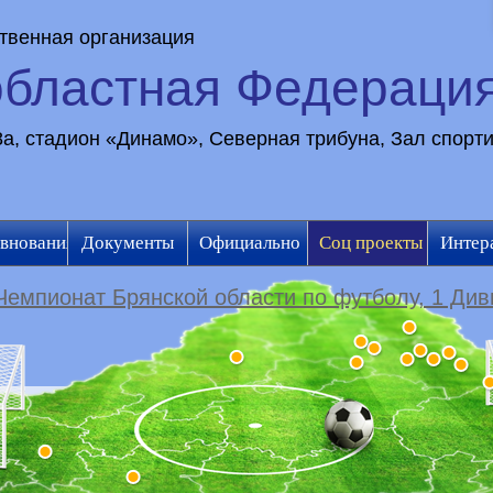
твенная организация
областная Федераци
28а, стадион «Динамо», Северная трибуна, Зал спорт
внования
Документы
Официально
Соц проекты
Интер
Чемпионат Брянской области по футболу, 1 Див